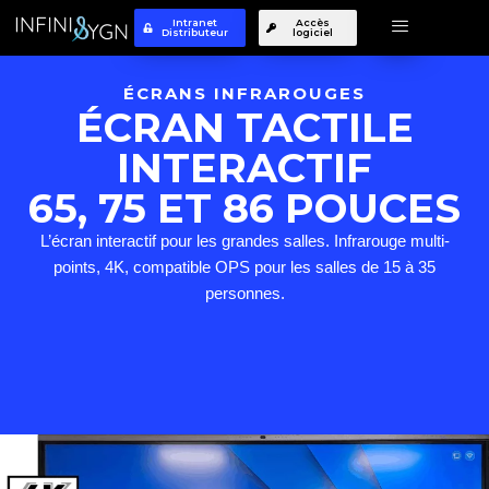
Accueil
»
écrans tactiles et interactifs 65 75 et 86 pouces
Intranet
Accès
Distributeur
logiciel
Aller
au
ÉCRANS INFRAROUGES
contenu
ÉCRAN TACTILE
INTERACTIF
65, 75 ET 86 POUCES
L’écran interactif pour les grandes salles. Infrarouge multi-
points, 4K, compatible OPS pour les salles de 15 à 35
personnes.