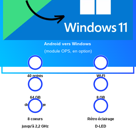
Android vers Windows
(module OPS, en option)
40 points
WI-FI
TOUCH
6E / 6
64 GB
8 GB
de stockage
de RAM
8 coeurs
Rétro éclairage
jusqu’à 2,2 GHz
D-LED