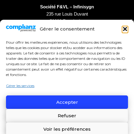
Société F&VL – Infinisygn
235 rue Louis Duvant
F
59220 Rouvignies
Gérer le consentement
F
Pour offrir les meilleures expériences, nous utilisons des technologies
telles que les cookies pour stocker et/ou accéder aux informations des
appareils. Le fait de consentir à ces technologies nous permettra de
traiter des données telles que le comportement de navigation ou les ID
uniques sur ce site. Le fait de ne pas consentir ou de retirer son
consentement peut avoir un effet négatif sur certaines caractéristiques
et fonctions.
Gérer les services
Accepter
Refuser
tous droits réservés – InfiniSygn® 2026 |
Contactez Nous
>
Mentions Légales
>
Politique de Confidentialité
Voir les préférences