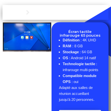
Écran interactif 65 pouces
Écran tactile
infrarouge 65 pouces
Définition
: 4K UHD
RAM
: 8 GB
Stockage
: 64 GB
OS
: Android 14 natif
Technologie tactile
:
infrarouge multi-points
Compatible module
OPS
: oui
Adapté aux salles de
réunion accueillant
jusqu’à 20 personnes.