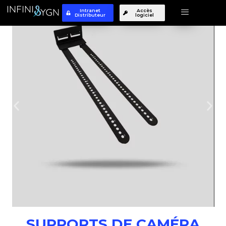
Intranet
Accès
Distributeur
logiciel
Aller
au
contenu
SUPPORTS DE CAMÉRA