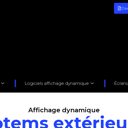
De
Logiciels affichage dynamique
Écran
Affichage dynamique
otems extérieu