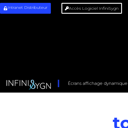
Intranet Distributeur
Accès Logiciel InfiniSygn
Aller
au
contenu
Écrans affichage dynamique
t