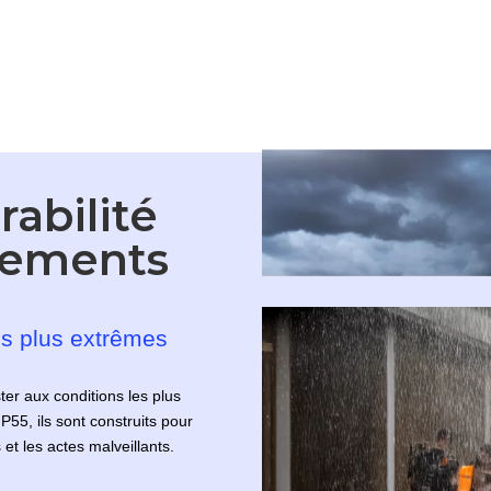
abilité
nements
es plus extrêmes
ter aux conditions les plus
P55, ils sont construits pour
et les actes malveillants.