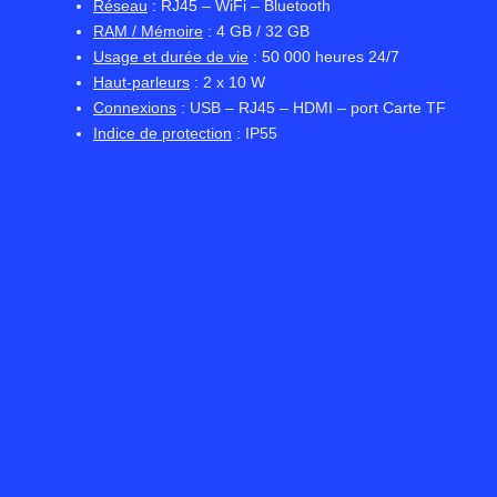
Réseau
: RJ45 – WiFi – Bluetooth
RAM / Mémoire
: 4 GB / 32 GB
Usage et durée de vie
: 50 000 heures 24/7
Haut-parleurs
: 2 x 10 W
Connexions
: USB – RJ45 – HDMI – port Carte TF
Indice de protection
: IP55