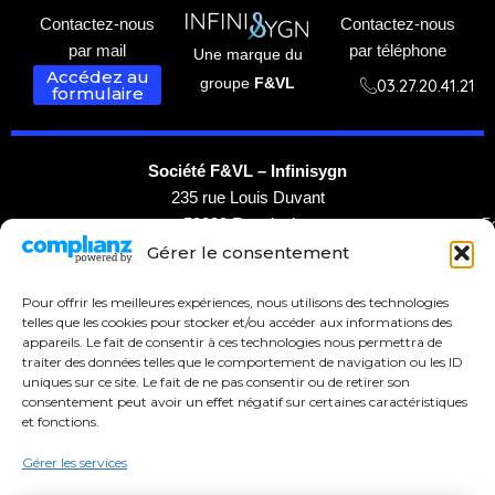
Contactez-nous
Contactez-nous
par mail
par téléphone
Une marque du
Accédez au
groupe
F&VL
03.27.20.41.21
formulaire
Société F&VL – Infinisygn
235 rue Louis Duvant
F
59220 Rouvignies
Gérer le consentement
F
Pour offrir les meilleures expériences, nous utilisons des technologies
telles que les cookies pour stocker et/ou accéder aux informations des
appareils. Le fait de consentir à ces technologies nous permettra de
traiter des données telles que le comportement de navigation ou les ID
uniques sur ce site. Le fait de ne pas consentir ou de retirer son
consentement peut avoir un effet négatif sur certaines caractéristiques
et fonctions.
Gérer les services